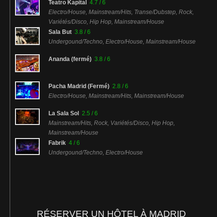
Teatro Kapital
4.7 / 6
Electro/House, Mainstream/Hits, Transe/Dubstep, Rock,
Variétés/Disco, Hip Hop, Mainstream/House
Sala But
3.8 / 6
Undergound/Techno, Electro/House, Mainstream/House
Ananda (fermé)
3.8 / 6
Pacha Madrid (Fermé)
2.8 / 6
Electro/House, Mainstream/Hits, Mainstream/House
La Sala Sol
2.5 / 6
Mainstream/Hits, Rock, Variétés/Disco, Hip Hop,
Mainstream/House
Fabrik
4 / 6
Undergound/Techno, Electro/House
RÉSERVER UN HÔTEL À MADRID