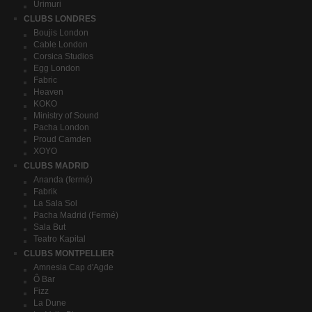
Urimuri
CLUBS LONDRES
Boujis London
Cable London
Corsica Studios
Egg London
Fabric
Heaven
KOKO
Ministry of Sound
Pacha London
Proud Camden
XOYO
CLUBS MADRID
Ananda (fermé)
Fabrik
La Sala Sol
Pacha Madrid (Fermé)
Sala But
Teatro Kapital
CLUBS MONTPELLIER
Amnesia Cap d'Agde
Ô Bar
Fizz
La Dune