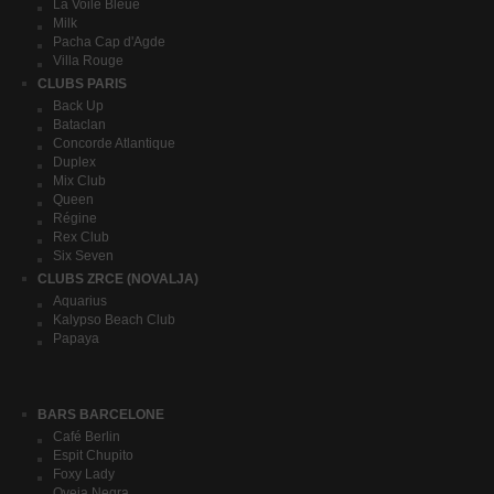
La Voile Bleue
Milk
Pacha Cap d'Agde
Villa Rouge
CLUBS PARIS
Back Up
Bataclan
Concorde Atlantique
Duplex
Mix Club
Queen
Régine
Rex Club
Six Seven
CLUBS ZRCE (NOVALJA)
Aquarius
Kalypso Beach Club
Papaya
BARS BARCELONE
Café Berlin
Espit Chupito
Foxy Lady
Oveja Negra