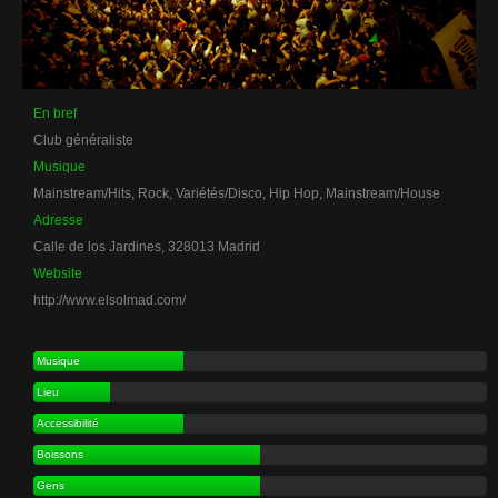
En bref
Club généraliste
Musique
Mainstream/Hits, Rock, Variétés/Disco, Hip Hop, Mainstream/House
Adresse
Calle de los Jardines, 328013 Madrid
Website
http://www.elsolmad.com/
Musique
Lieu
Accessibilité
Boissons
Gens