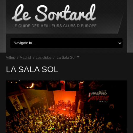
Villes
/
Madrid
/
Les clubs
/
La Sala Sol
LA SALA SOL