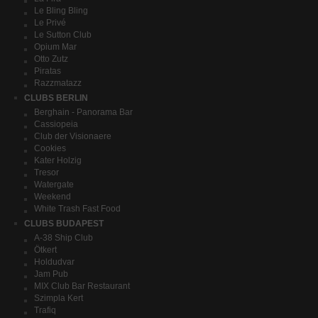
Le Bling Bling
Le Privé
Le Sutton Club
Opium Mar
Otto Zutz
Piratas
Razzmatazz
CLUBS BERLIN
Berghain - Panorama Bar
Cassiopeia
Club der Visionaere
Cookies
Kater Holzig
Tresor
Watergate
Weekend
White Trash Fast Food
CLUBS BUDAPEST
A-38 Ship Club
Ötkert
Holdudvar
Jam Pub
MIX Club Bar Restaurant
Szimpla Kert
Trafiq