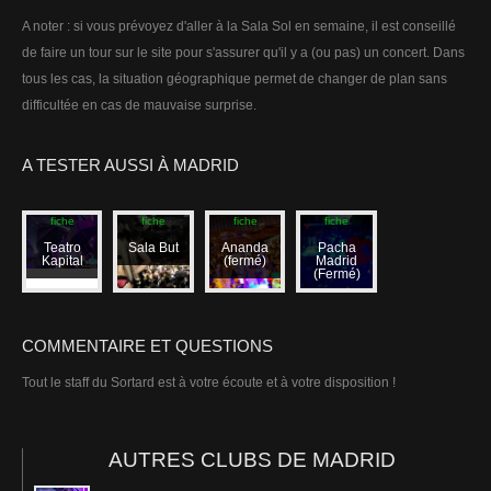
A noter : si vous prévoyez d'aller à la Sala Sol en semaine, il est conseillé
de faire un tour sur le site pour s'assurer qu'il y a (ou pas) un concert. Dans
tous les cas, la situation géographique permet de changer de plan sans
difficultée en cas de mauvaise surprise.
A TESTER AUSSI À MADRID
Accéder à la
Accéder à la
Accéder à la
Accéder à la
fiche
fiche
fiche
fiche
Teatro
Sala But
Ananda
Pacha
Kapital
(fermé)
Madrid
(Fermé)
COMMENTAIRE ET QUESTIONS
Tout le staff du Sortard est à votre écoute et à votre disposition !
AUTRES CLUBS DE MADRID