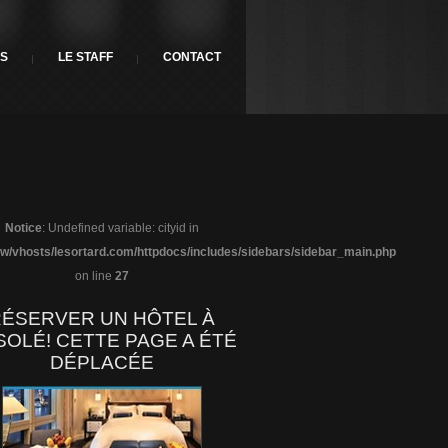
ES
LE STAFF
CONTACT
Notice
: Undefined variable: cityid in
w/vhosts/lesortard.com/httpdocs/includes/sidebars/sidebar_main.php
on line
27
ÉSERVER UN HÔTEL À
SOLÉ!
CETTE PAGE A ÉTÉ
DÉPLACÉE