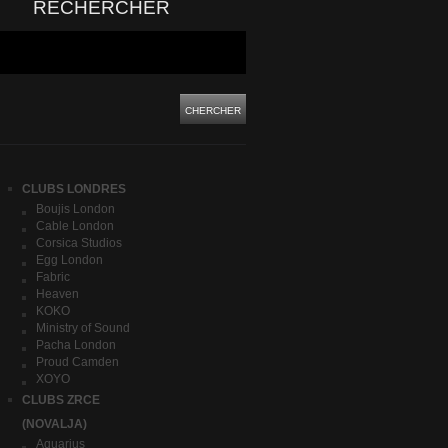
RECHERCHER
CHERCHER
CLUBS LONDRES
Boujis London
Cable London
Corsica Studios
Egg London
Fabric
Heaven
KOKO
Ministry of Sound
Pacha London
Proud Camden
XOYO
CLUBS ZRCE
(NOVALJA)
Aquarius