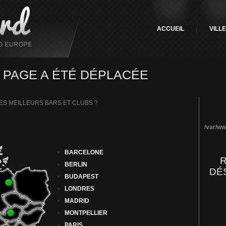
ACCUEIL
VILL
 PAGE A ÉTÉ DÉPLACÉE
ES MEILLEURS BARS ET CLUBS ?
/var/ww
BARCELONE
R
BERLIN
DÉ
BUDAPEST
LONDRES
MADRID
MONTPELLIER
PARIS