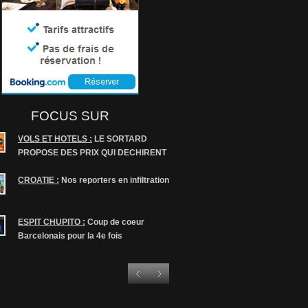
FOCUS SUR
VOLS ET HOTELS :
LE SORTARD
FELICITATIONS À
SEÑO
PROPOSE DES PRIX QUI DECHIRENT
ADMIS PALEFRENIER
CROATIE :
Nos reporters en infiltration
ESPIT CHUPITO :
Coup de coeur
Barcelonais pour la 4e fois