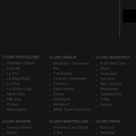
CLUBS BARCELONE
CLUBS BERLIN
CLUBS BUDAPEST
Atlantida (Sitges)
Berghain - Panorama
A-38 Ship Club
Catwalk
Bar
Ötkert
La Fira
Cassiopeia
Holdudvar
Le Bling Bling
Club der Visionaere
Jam Pub
Le Privé
Cookies
MIX Club Bar
Le Sutton Club
Kater Holzig
Restaurant
Opium Mar
Tresor
Szimpla Kert
Otto Zutz
Watergate
Trafiq
Piratas
Weekend
Urimuri
Razzmatazz
White Trash Fast Food
CLUBS MADRID
CLUBS MONTPELLIER
CLUBS PARIS
Ananda (fermé)
Amnesia Cap d'Agde
Back Up
Fabrik
Ô Bar
Bataclan