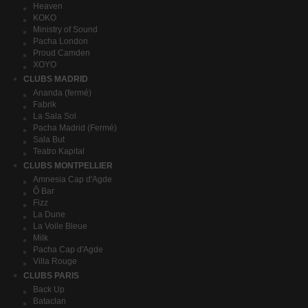
Heaven
KOKO
Ministry of Sound
Pacha London
Proud Camden
XOYO
CLUBS MADRID
Ananda (fermé)
Fabrik
La Sala Sol
Pacha Madrid (Fermé)
Sala But
Teatro Kapital
CLUBS MONTPELLIER
Amnesia Cap d'Agde
Ô Bar
Fizz
La Dune
La Voile Bleue
Milk
Pacha Cap d'Agde
Villa Rouge
CLUBS PARIS
Back Up
Bataclan