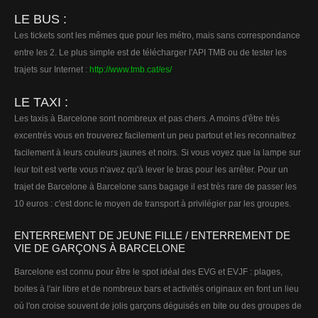
LE BUS :
Les tickets sont les mêmes que pour les métro, mais sans correspondance
entre les 2. Le plus simple est de télécharger l'API TMB ou de tester les
trajets sur Internet :
http://www.tmb.cat/es/
LE TAXI :
Les taxis à Barcelone sont nombreux et pas chers. A moins d'être très
excentrés vous en trouverez facilement un peu partout et les reconnaitrez
facilement à leurs couleurs jaunes et noirs. Si vous voyez que la lampe sur
leur toit est verte vous n'avez qu'à lever le bras pour les arrêter. Pour un
trajet de Barcelone à Barcelone sans bagage il est très rare de passer les
10 euros : c'est donc le moyen de transport à privilégier par les groupes.
ENTERREMENT DE JEUNE FILLE / ENTERREMENT DE
VIE DE GARÇONS À BARCELONE
Barcelone est connu pour être le spot idéal des EVG et EVJF : plages,
boites à l'air libre et de nombreux bars et activités originaux en font un lieu
où l'on croise souvent de jolis garçons déguisés en bite ou des groupes de