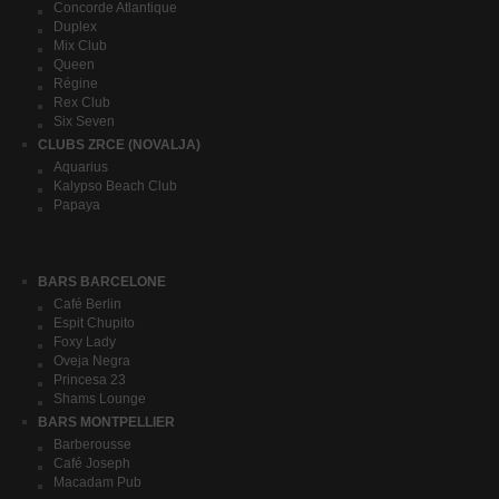
Concorde Atlantique
Duplex
Mix Club
Queen
Régine
Rex Club
Six Seven
CLUBS ZRCE (NOVALJA)
Aquarius
Kalypso Beach Club
Papaya
BARS BARCELONE
Café Berlin
Espit Chupito
Foxy Lady
Oveja Negra
Princesa 23
Shams Lounge
BARS MONTPELLIER
Barberousse
Café Joseph
Macadam Pub