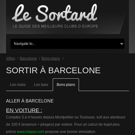
Villes
/
Barcelone
/
Bons plans
/
SORTIR À BARCELONE
Les clubs
Les bars
Bons plans
ALLER À BARCELONE
EN VOITURE :
Comptez 3 à 4 heures depuis Montpellier ou Toulouse, soit aux alentours
de 100 € (essence + péages) par voiture. Pour un calcul de trajet plus
précis
www.mappy.com
propose une bonne simulation.