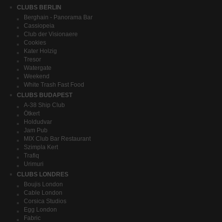
CLUBS BERLIN
Berghain - Panorama Bar
Cassiopeia
Club der Visionaere
Cookies
Kater Holzig
Tresor
Watergate
Weekend
White Trash Fast Food
CLUBS BUDAPEST
A-38 Ship Club
Ötkert
Holdudvar
Jam Pub
MIX Club Bar Restaurant
Szimpla Kert
Trafiq
Urimuri
CLUBS LONDRES
Boujis London
Cable London
Corsica Studios
Egg London
Fabric