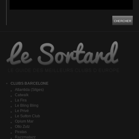
CHERCHER
CLUBS BARCELONE
Atlantida (Sitges)
Catwalk
La Fira
Le Bling Bling
Le Privé
Le Sutton Club
Opium Mar
Otto Zutz
Piratas
Razzmatazz