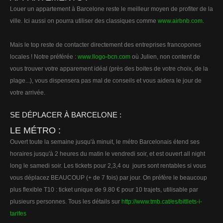
Louer un appartement à Barcelone reste le meilleur moyen de profiter de la
ville. Ici aussi on pourra utiliser des classiques comme
www.airbnb.com
.
Mais le top reste de contacter directement des entreprises francopones
locales ! Notre préférée :
www.llogo-bcn.com
où Julien, non content de
vous trouver votre apparement idéal (près des boites de votre choix, de la
plage...), vous dispensera pas mal de conseils et vous aidera le jour de
votre arrivée.
SE DÉPLACER À BARCELONE :
LE MÉTRO :
Ouvert toute la semaine jusqu'à minuit, le métro Barcelonais étend ses
horaires jusqu'à 2 heures du matin le vendredi soir, et est ouvert all night
long le samedi soir. Les tickets pour 2,3,4 ou jours sont rentables si vous
vous déplacez BEAUCOUP (+ de 7 fois) par jour. On préfère le beaucoup
plus flexible T10 : ticket unique de 9.80 € pour 10 trajets, utilisable par
plusieurs personnes. Tous les détails sur
http://www.tmb.cat/es/bitllets-i-
tarifes